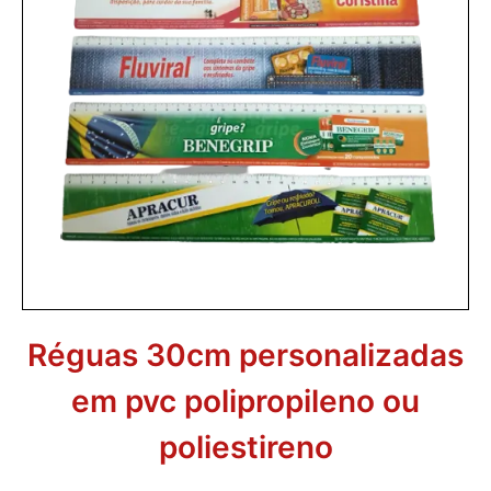
Réguas 30cm personalizadas
em pvc polipropileno ou
poliestireno