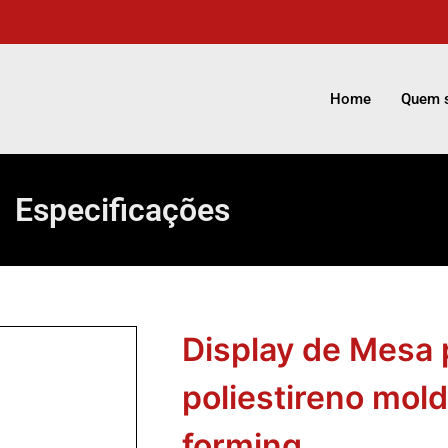
Home
Quem 
Especificações
Display de Mesa
poliestireno mo
forming