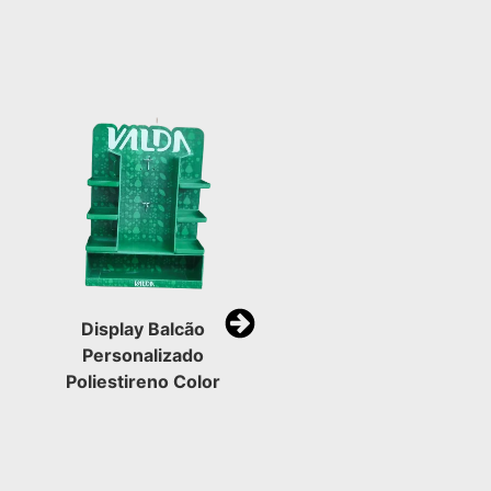
Display Balcão
Personalizado
Poliestireno Color
Clip Strip
Polipropileno branco
e transparente