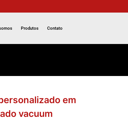
somos
Produtos
Contato
 personalizado em
ldado vacuum